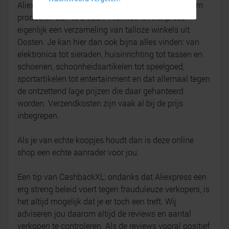
Aliexpress is een platform voor Chinese retailers om
producten aan te bieden. Hiermee is Aliexpress
eigenlijk een verzameling van talloze winkels uit
Oosten. Je kan hier dan ook bijna alles vinden: van
elektronica tot sieraden, huisinrichting tot tassen en
schoenen, schoonheidsartikelen tot speelgoed,
sportartikelen tot entertainment en dat allemaal tegen
de ontzettend lage prijzen die daar gehanteerd
worden. Verzendkosten zijn vaak al bij de prijs
inbegrepen.
Als je van echte koopjes houdt dan is deze online
shop een echte aanrader voor jou.
Een tip van CashbackXL: ondanks dat Aliexpress een
erg streng beleid voert tegen frauduleuze verkopers, is
het altijd mogelijk dat je er toch een treft. Wij
adviseren jou daarom altijd de reviews en aantal
verkopen te controleren. Als de reviews vooral positief