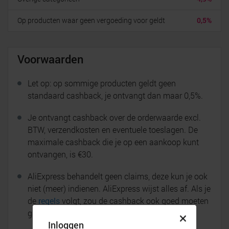
Op producten waar geen vergoeding voor geldt
0,5%
Voorwaarden
Let op: op sommige producten geldt geen
standaard cashback, je ontvangt dan maar 0,5%.
Je ontvangt cashback over de orderwaarde excl.
BTW, verzendkosten en eventuele toeslagen. De
maximale cashback die je op een aankoop kunt
ontvangen, is €30.
AliExpress behandelt geen claims, deze kun je ook
niet (meer) indienen. AliExpress wijst alles af. Als je
de
regels
volgt, zou de cashback ook goed moeten
gaan.