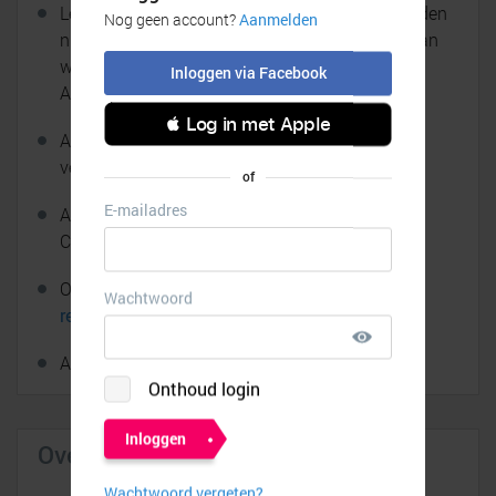
Let op: als een cashback langer dan zes maanden
niet is gekeurd (dus nog op Bevestigd staat), dan
wordt deze automatisch afgekeurd door
AliExpress.
Als je een lagere prijs onderhandelt met de
verkoper, ontvang je geen cashback.
AliExpress Coupons, Store Coupons en Select
Coupons zijn geldig i.c.m. cashback.
Op elke aankoop zijn de
algemene cashback
regels
van toepassing.
AliExpress cashbacks:
Goed om te weten
Over AliExpress