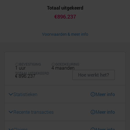
Totaal uitgekeerd
€896.237
Voorwaarden & meer info
BEVESTIGING
GOEDKEURING
1 uur
4 maanden
TOTAAL UITGEKEERD
Hoe werkt het?
€ 896.237
Statistieken
Meer info
Recente transacties
Meer info
Claims
Meer info