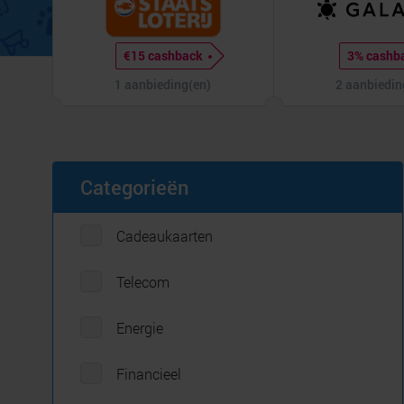
€15 cashback
3% cashb
1 aanbieding(en)
2 aanbiedin
Categorieën
Cadeaukaarten
Telecom
Energie
Financieel