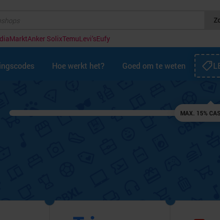
Z
diaMarkt
Anker Solix
Temu
Levi’s
Eufy
tingscodes
Hoe werkt het?
Goed om te weten
L
MAX. 15% CA