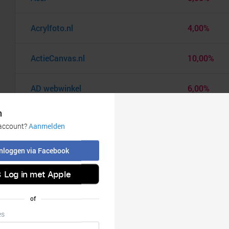
Acrylfoto.nl
4,00%
ActieCanvas.nl
10,00%
AD webwinkel
6,00%
Adidas
6,00%
Adidas Cadeaukaart
9,00%
Ador
20,00%
AEG
7,00%