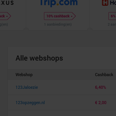
ack
10% cashback
6%
g(en)
1 aanbieding(en)
2 aa
Alle webshops
Webshop
Cashback
123Jaloezie
6,40%
123opzeggen.nl
€ 2,00