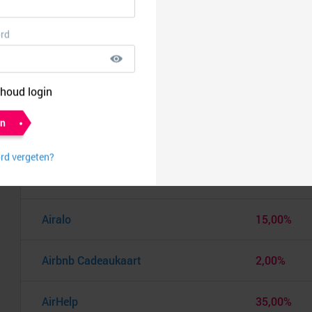
Aerosus
€ 10,00
After Eden
8,00%
Agoda
5,00%
AIMN
8,00%
Air India
0,75%
Airalo
15,00%
Airbnb Cadeaukaart
2,00%
AirHelp
35,00%