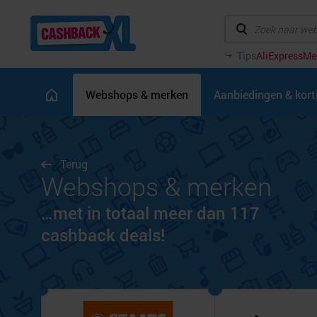
Tips
AliExpress
Me
Webshops & merken
Aanbiedingen & kor
Terug
Webshops & merken
…met in totaal meer dan 117
cashback deals!