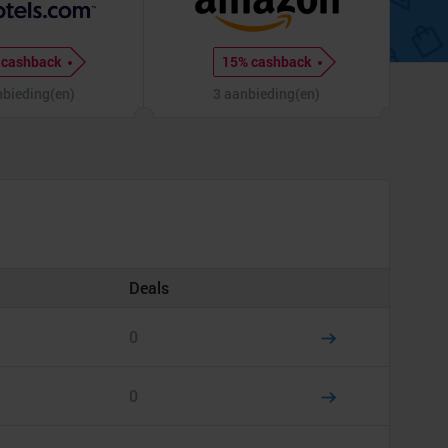
 cashback
15% cashback
nbieding(en)
3 aanbieding(en)
Deals
0
0