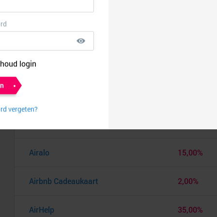
Aerosus
€ 10,00
After Eden
8,00%
Agoda
5,00%
AIMN
8,00%
Air India
0,75%
Airalo
15,00%
Airbnb Cadeaukaart
2,00%
AirHelp
35,00%