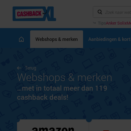
Tips
Anker Solix
M
Webshops & merken
Aanbiedingen & kor
Terug
Webshops & merken
…met in totaal meer dan 119
cashback deals!