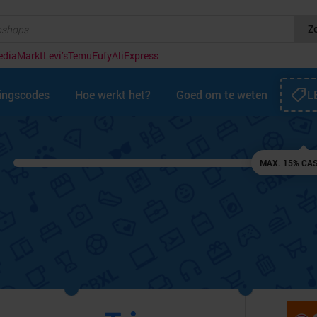
Z
ediaMarkt
Levi’s
Temu
Eufy
AliExpress
tingscodes
Hoe werkt het?
Goed om te weten
L
MAX. 15% CA