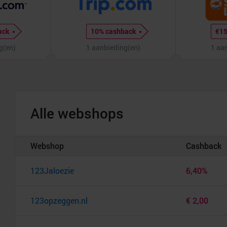
ack
10% cashback
€15
g(en)
1 aanbieding(en)
1 aa
Alle webshops
Webshop
Cashback
123Jaloezie
6,40%
123opzeggen.nl
€ 2,00