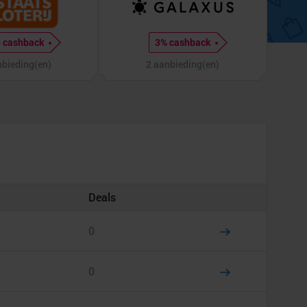
 cashback
3% cashback
nbieding(en)
2 aanbieding(en)
Deals
0
0