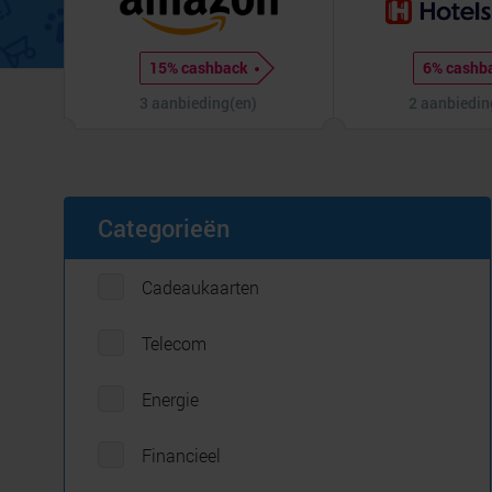
15% cashback
6% cashb
3 aanbieding(en)
2 aanbiedin
Categorieën
Cadeaukaarten
Telecom
Energie
Financieel