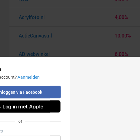
Acrylfoto.nl
4,00%
ActieCanvas.nl
10,00%
AD webwinkel
6,00%
Adidas
6,00%
Adidas Cadeaukaart
9,00%
Ador
20,00%
AEG
7,00%