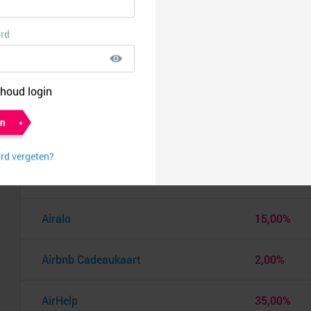
Aerosus
€ 10,00
After Eden
8,00%
Agoda
5,00%
AIMN
8,00%
Air India
0,75%
Airalo
15,00%
Airbnb Cadeaukaart
2,00%
AirHelp
35,00%