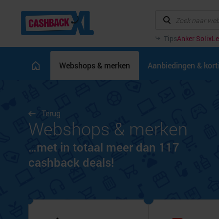
Tips
Anker Solix
Le
Webshops & merken
Aanbiedingen & kor
Terug
Webshops & merken
…met in totaal meer dan 117
cashback deals!