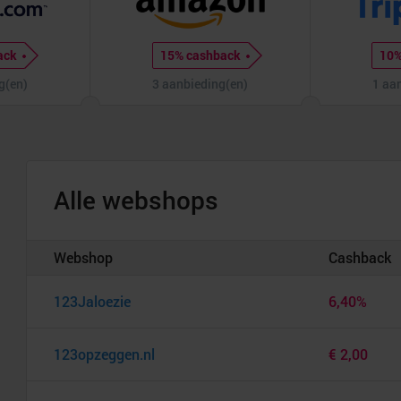
ack
15% cashback
10%
g(en)
3 aanbieding(en)
1 aa
Alle webshops
Webshop
Cashback
123Jaloezie
6,40%
123opzeggen.nl
€ 2,00