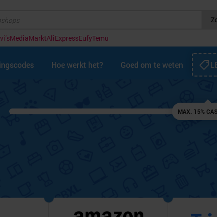
Z
vi’s
MediaMarkt
AliExpress
Eufy
Temu
tingscodes
Hoe werkt het?
Goed om te weten
L
MAX. 15% CA