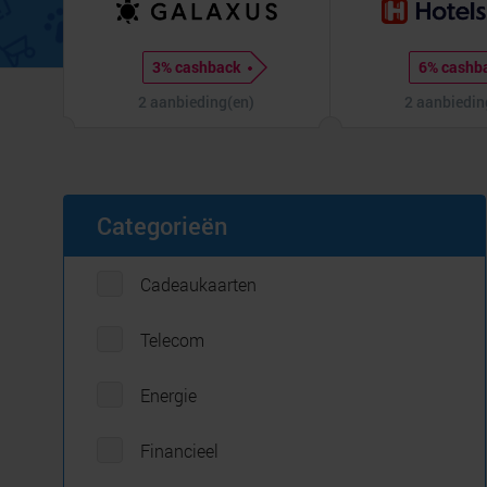
3% cashback
6% cashb
2 aanbieding(en)
2 aanbiedin
Categorieën
Cadeaukaarten
Telecom
Energie
Financieel