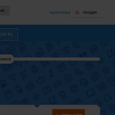
oek
Aanmelden
Inloggen
EGO 5%
SHBACK