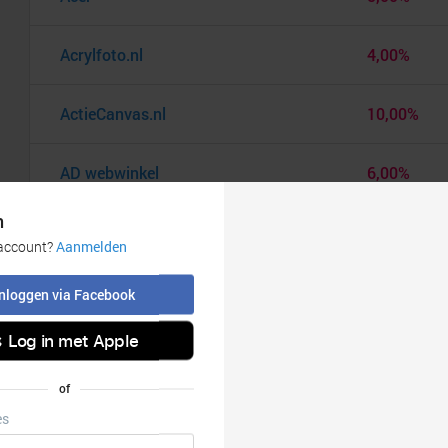
Acrylfoto.nl
4,00%
ActieCanvas.nl
10,00%
AD webwinkel
6,00%
Adidas
6,00%
Adidas Cadeaukaart
9,00%
Ador
20,00%
AEG
7,00%