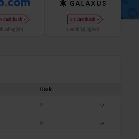
% cashback
3% cashback
nbieding(en)
2 aanbieding(en)
Deals
0
0