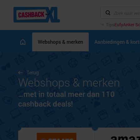
Tips
Eufy
Anker So
Webshops & merken
Aanbiedingen & kor
Terug
Webshops & merken
…met in totaal meer dan 110
cashback deals!