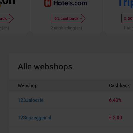
back
6% cashback
5,50
g(en)
2 aanbieding(en)
1 aa
Alle webshops
Webshop
Cashback
123Jaloezie
6,40%
123opzeggen.nl
€ 2,00