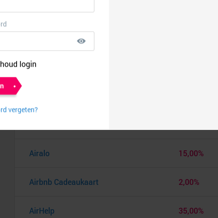
Aerosus
€ 10,00
After Eden
8,00%
Agoda
5,00%
AIMN
8,00%
Air India
0,75%
Airalo
15,00%
Airbnb Cadeaukaart
2,00%
AirHelp
35,00%