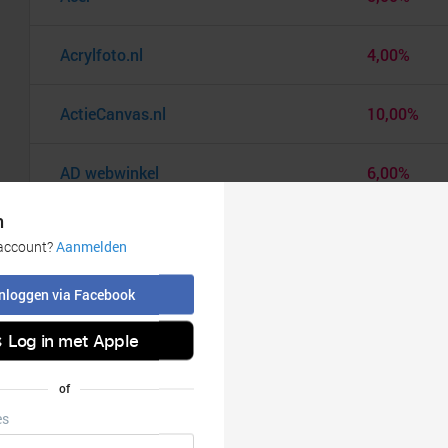
Acrylfoto.nl
4,00%
ActieCanvas.nl
10,00%
AD webwinkel
6,00%
Adidas
6,00%
Adidas Cadeaukaart
9,00%
Ador
20,00%
AEG
7,00%