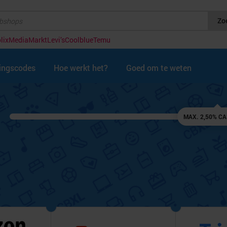
Zo
lix
MediaMarkt
Levi’s
Coolblue
Temu
tingscodes
Hoe werkt het?
Goed om te weten
MAX. 2,50% C