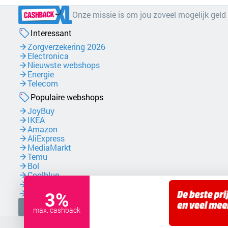
Onze missie is om jou zoveel mogelijk geld
Interessant
Zorgverzekering 2026
Electronica
Nieuwste webshops
Energie
Telecom
Populaire webshops
JoyBuy
IKEA
Amazon
AliExpress
MediaMarkt
Temu
Bol
Coolblue
NordVPN
3%
Zalando
Facebook
max. cashback