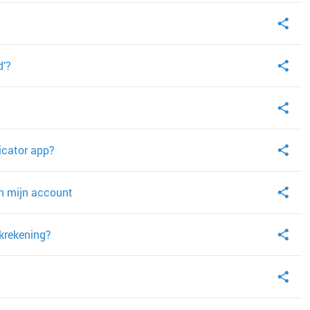
d'?
icator app?
n mijn account
nkrekening?