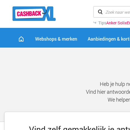
Tips
Anker Solix
E
Webshops & merken
Aanbiedingen & kor
Heb je hulp n
Vind hier antwoord
We helpen
Vind zelf gemakkelijk je an