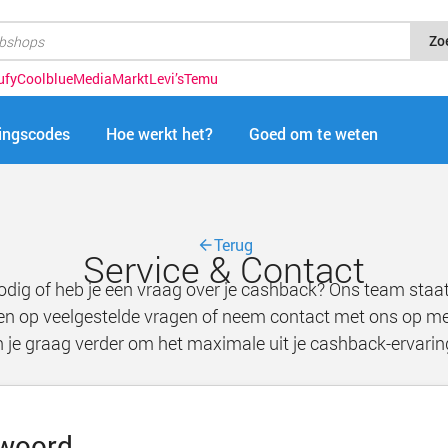
Zo
ufy
Coolblue
MediaMarkt
Levi’s
Temu
tingscodes
Hoe werkt het?
Goed om te weten
Terug
Service & Contact
odig of heb je een vraag over je cashback? Ons team staat 
en op veelgestelde vragen of neem contact met ons op met
 je graag verder om het maximale uit je cashback-ervaring
twoord